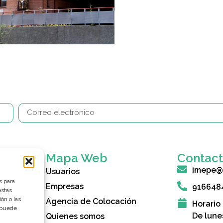
Mapa Web
Contac
imepe@
Usuarios
s para
Empresas
916648
estas
ón o las
Agencia de Colocación
Horario
, puede
De lune
Quienes somos
rcón (IMEPE