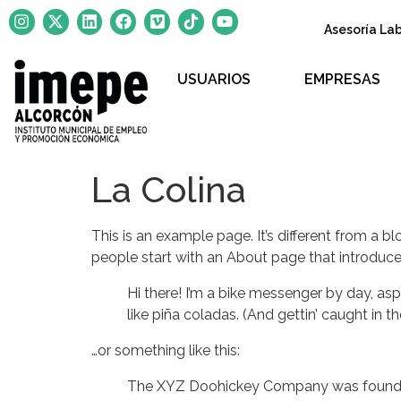
Asesoría La
USUARIOS
EMPRESAS
La Colina
This is an example page. It’s different from a b
people start with an About page that introduces 
Hi there! I’m a bike messenger by day, asp
like piña coladas. (And gettin’ caught in the
…or something like this:
The XYZ Doohickey Company was founded i