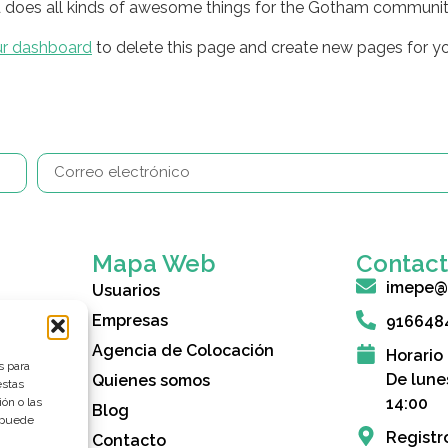
 does all kinds of awesome things for the Gotham communit
ur dashboard
to delete this page and create new pages for yo
Mapa Web
Contac
imepe@
Usuarios
Empresas
916648
Agencia de Colocación
Horario
s para
De lune
Quienes somos
rcón (IMEPE
estas
que ofrece
14:00
ón o las
Blog
ormación,
, puede
Registr
miso con el
Contacto