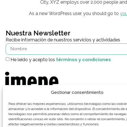
City, XYZ employs over 2,000 people and
As a new WordPress user, you should go to
yo
Nuestra Newsletter
Recibe información de nuestros servicios y actividades
He leido y acepto los
términos y condiciones
Gestionar consentimiento
Para ofrecer las mejores experiencias, utilizamos tecnologías como las cookie
El Instituto Municipal para el Empleo y la Promoción Económica de Alco
almacenar y/o acceder a la información del dispositivo. El consentimiento de 
ALCORCÓN),es un Organismo Autónomo del Ayuntamiento de Alcorcón, 
tecnologías nos permitirá procesar datos como el comportamiento de navegaci
distintos servicios públicos en materia de Empleo, Orientación Laboral, F
identificaciones únicas en este sitio. No consentir o retirar el consentimiento
Emprendimiento y Promoción Empresarial y del Comercio Local. Compro
afectar negativamente a ciertas características y funciones.