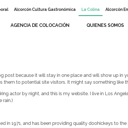
boral
Alcorcón Cultura Gastronómica
La Colina
Alcorcón E
AGENCIA DE COLOCACIÓN
QUIENES SOMOS
log post because it will stay in one place and will show up in 
them to potential site visitors. It might say something like th
iring actor by night, and this is my website. I live in Los Ang
 rain.)
n 1971, and has been providing quality doohickeys to the 