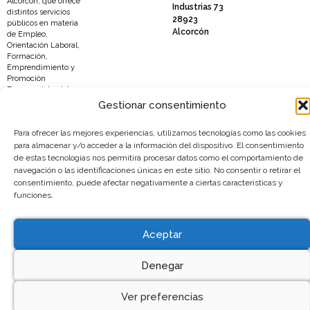
Alcorcón, que ofrece
Industrias 73
distintos servicios
28923
públicos en materia
Alcorcón
de Empleo,
Orientación Laboral,
Formación,
Emprendimiento y
Promoción
Empresarial y del
Comercio Local.
Gestionar consentimiento
Compromiso con el
ciudadano,
Para ofrecer las mejores experiencias, utilizamos tecnologías como las cookies
profesionalidad y
para almacenar y/o acceder a la información del dispositivo. El consentimiento
responsabilidad.
NUESTROS
de estas tecnologías nos permitirá procesar datos como el comportamiento de
VALORES TU
navegación o las identificaciones únicas en este sitio. No consentir o retirar el
GARANTÍA.
consentimiento, puede afectar negativamente a ciertas características y
2025 © Todos los derechos
Política de privacidad de dat
funciones.
reservados
Política de cookies
Accesibilidad
Aceptar
Denegar
Ver preferencias