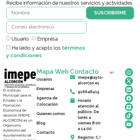
Recibe información de nuestros servicios y actividades
SUSCRIBIRME
Usuario
Empresa
He leido y acepto los
términos
y condiciones
Mapa Web
Contacto
imepe@ayto-
Usuarios
alcorcon.es
Empresas
El Instituto
916648415
Municipal para el
Agencia de
Horario
Empleo y la
Colocación
Promoción
atención al
Económica de
público: De
Quienes somos
Alcorcón (IMEPE
lunes a
ALCORCÓN),es un
Blog
viernes 8:00
Organismo
a 14:00
Autónomo del
Contacto
Ayuntamiento de
Registro: C/