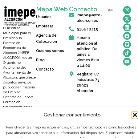
Mapa Web
Contacto
imepe@ayto-
Usuarios
alcorcon.es
Empresas
El Instituto
916648415
Municipal para el
Agencia de
Horario
Empleo y la
Colocación
Promoción
atención al
Económica de
público: De
Quienes somos
Alcorcón (IMEPE
lunes a
ALCORCÓN),es un
Blog
viernes 8:00
Organismo
a 14:00
Autónomo del
Contacto
Ayuntamiento de
Registro: C/
Alcorcón, que ofrece
Industrias 73
distintos servicios
28923
públicos en materia
Alcorcón
de Empleo,
Orientación Laboral,
Formación,
Emprendimiento y
Promoción
Gestionar consentimiento
Empresarial y del
Comercio Local.
Compromiso con el
Para ofrecer las mejores experiencias, utilizamos tecnologías como las cookies
ciudadano,
para almacenar y/o acceder a la información del dispositivo. El consentimiento
profesionalidad y