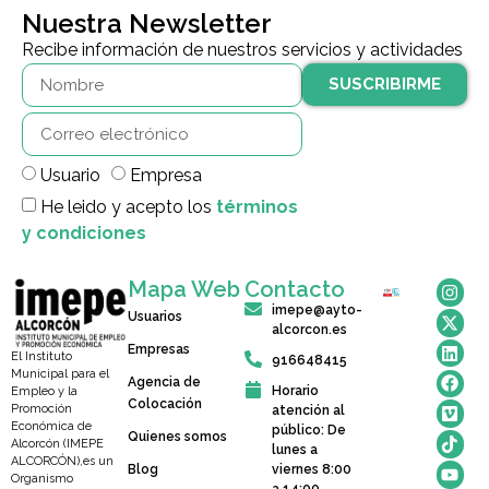
Nuestra Newsletter
Recibe información de nuestros servicios y actividades
SUSCRIBIRME
Usuario
Empresa
He leido y acepto los
términos
y condiciones
Mapa Web
Contacto
imepe@ayto-
Usuarios
alcorcon.es
Empresas
El Instituto
916648415
Municipal para el
Agencia de
Horario
Empleo y la
Colocación
Promoción
atención al
Económica de
público: De
Quienes somos
Alcorcón (IMEPE
lunes a
ALCORCÓN),es un
Blog
viernes 8:00
Organismo