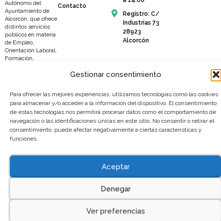
a 14:00
Autónomo del
Contacto
Ayuntamiento de
Registro: C/
Alcorcón, que ofrece
Industrias 73
distintos servicios
28923
públicos en materia
Alcorcón
de Empleo,
Orientación Laboral,
Formación,
Emprendimiento y
Gestionar consentimiento
Promoción
Empresarial y del
Comercio Local.
Para ofrecer las mejores experiencias, utilizamos tecnologías como las cookies
Compromiso con el
para almacenar y/o acceder a la información del dispositivo. El consentimiento
ciudadano,
de estas tecnologías nos permitirá procesar datos como el comportamiento de
profesionalidad y
navegación o las identificaciones únicas en este sitio. No consentir o retirar el
responsabilidad.
NUESTROS
consentimiento, puede afectar negativamente a ciertas características y
VALORES TU
funciones.
GARANTÍA.
2025 © Todos los derechos
Política de privacidad de dat
reservados
Aceptar
Política de cookies
Accesibilidad
Denegar
Ver preferencias