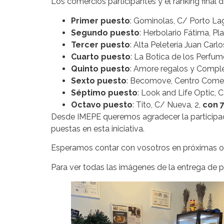
Los comercios participantes y el ranking final 
Primer puesto
: Gominolas, C/ Porto Lag
Segundo puesto
: Herbolario Fátima, Pl
Tercer puesto
: Alta Peletería Juan Carlo
Cuarto puesto
: La Botica de los Perfu
Quinto puesto
: Amore regalos y Compl
Sexto puesto
: Becomove, Centro Comerci
Séptimo puesto
: Look and Life Optic, C/
Octavo puesto
: Tito, C/ Nueva, 2,
con 7
Desde IMEPE queremos agradecer la participaci
puestas en esta iniciativa.
Esperamos contar con vosotros en próximas o
Para ver todas las imágenes de la entrega de 