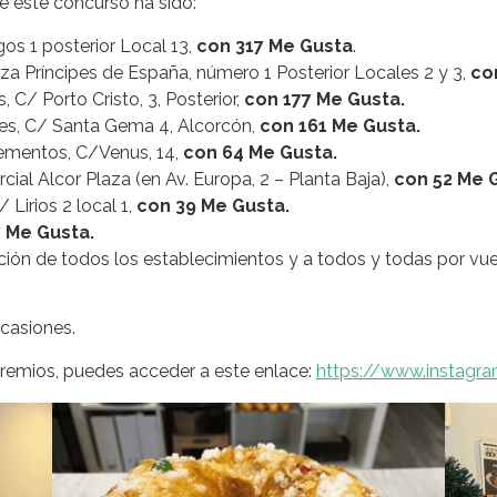
de este concurso ha sido:
os 1 posterior Local 13,
con 317 Me Gusta
.
aza Príncipes de España, número 1 Posterior Locales 2 y 3,
co
s, C/ Porto Cristo, 3, Posterior,
con 177 Me Gusta.
mes, C/ Santa Gema 4, Alcorcón,
con 161 Me Gusta.
ementos, C/Venus, 14,
con 64 Me Gusta.
al Alcor Plaza (en Av. Europa, 2 – Planta Baja),
con 52 Me 
 Lirios 2 local 1,
con 39 Me Gusta.
 Me Gusta.
ón de todos los establecimientos y a todos y todas por vues
casiones.
premios, puedes acceder a este enlace:
https://www.instagr