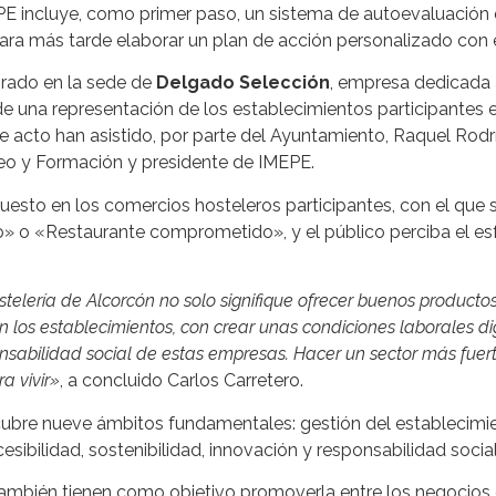
EPE incluye, como primer paso, un sistema de autoevaluación q
para más tarde elaborar un plan de acción personalizado con
rado en la sede de
Delgado Selección
, empresa dedicada 
e una representación de los establecimientos participantes e
e acto han asistido, por parte del Ayuntamiento, Raquel Rod
leo y Formación y presidente de IMEPE.
uesto en los comercios hosteleros participantes, con el que 
o «Restaurante comprometido», y el público perciba el esf
elería de Alcorcón no solo signifique ofrecer buenos productos
en los establecimientos, con crear unas condiciones laborales d
onsabilidad social de estas empresas. Hacer un sector más fuer
a vivir»
, a concluido Carlos Carretero.
cubre nueve ámbitos fundamentales: gestión del establecimi
esibilidad, sostenibilidad, innovación y responsabilidad socia
también tienen como objetivo promoverla entre los negocios de