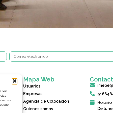
Mapa Web
Contac
imepe@
Usuarios
s para
Empresas
916648
estas
ón o las
Agencia de Colocación
Horario
, puede
De lune
Quienes somos
rcón (IMEPE