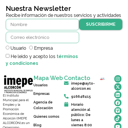
Nuestra Newsletter
Recibe información de nuestros servicios y actividades
SUSCRIBIRME
Usuario
Empresa
He leido y acepto los
términos
y condiciones
Mapa Web
Contacto
imepe@ayto-
Usuarios
alcorcon.es
Empresas
El Instituto
916648415
Municipal para el
Agencia de
Horario
Empleo y la
Colocación
Promoción
atención al
Económica de
público: De
Quienes somos
Alcorcón (IMEPE
lunes a
ALCORCÓN),es un
Blog
viernes 8:00
Organismo