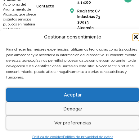
a 14:00
Autónomo del
Contacto
Ayuntamiento de
Registro: C/
Alcorcón, que ofrece
Industrias 73
distintos servicios
28923
públicos en materia
Alcorcón
de Empleo,
Orientación Laboral,
Gestionar consentimiento
Formación,
Emprendimiento y
Promoción
Para ofrecer las mejores experiencias, utilizamos tecnologías como las cookies
Empresarial y del
para almacenar y/o acceder a la información del dispositivo. El consentimiento
Comercio Local.
de estas tecnologías nos permitirá procesar datos como el comportamiento de
Compromiso con el
navegación o las identificaciones únicas en este sitio. No consentir o retirar el
ciudadano,
consentimiento, puede afectar negativamente a ciertas características y
profesionalidad y
funciones.
responsabilidad.
NUESTROS
VALORES TU
GARANTÍA.
Aceptar
2025 © Todos los derechos
Política de privacidad de dat
reservados
Denegar
Política de cookies
Accesibilidad
Ver preferencias
Política de cookies
Política de privacidad de datos