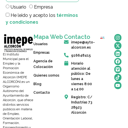
Usuario
Empresa
He leido y acepto los
términos
y condiciones
Mapa Web
Contacto
imepe@ayto-
Usuarios
alcorcon.es
Empresas
El Instituto
916648415
Municipal para el
Agencia de
Horario
Empleo y la
Colocación
Promoción
atención al
Económica de
público: De
Quienes somos
Alcorcón (IMEPE
lunes a
ALCORCÓN),es un
Blog
viernes 8:00
Organismo
a 14:00
Autónomo del
Contacto
Ayuntamiento de
Registro: C/
Alcorcón, que ofrece
Industrias 73
distintos servicios
28923
públicos en materia
Alcorcón
de Empleo,
Orientación Laboral,
Formación,
Emprendimiento y