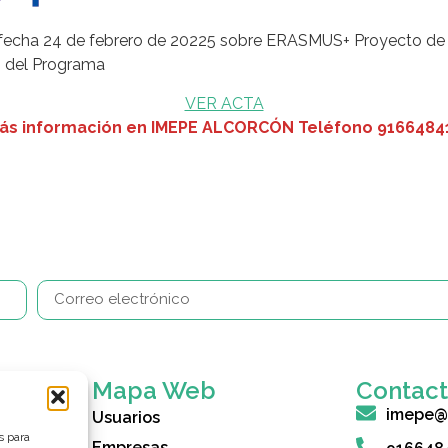
e fecha 24 de febrero de 20225 sobre ERASMUS+ Proyecto de
es del Programa
VER ACTA
ás información en IMEPE ALCORCÓN
Teléfono 9166484
Mapa Web
Contac
imepe@
Usuarios
s para
Empresas